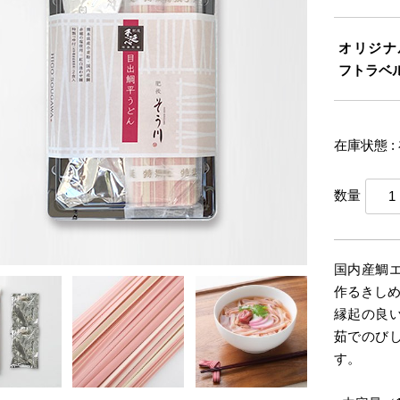
オリジナ
フトラベ
在庫状態 :
数量
国内産鯛
作るきし
縁起の良
茹でのび
す。