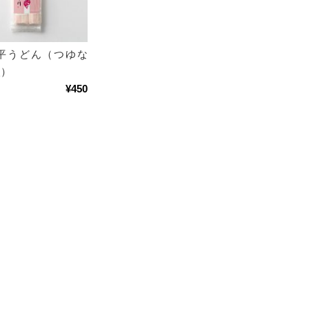
平うどん（つゆな
入）
¥450