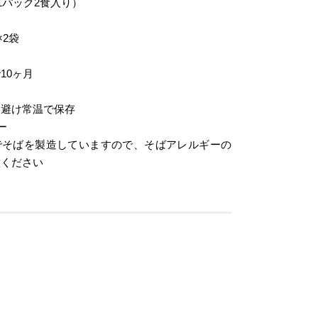
1パック2食入り）
×2袋
10ヶ月
を避け常温で保存
ー
でそばを製造していますので、そばアレルギーの
意ください