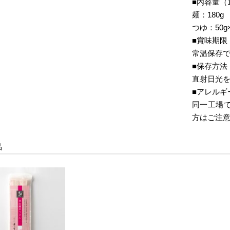
■内容量（
麺：180g
つゆ：50g
■賞味期限
常温保存で
■保存方法
直射日光
■アレルギ
同一工場
方はご注
品