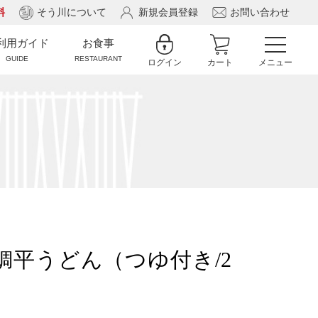
料
そう川について
新規会員登録
お問い合わせ
利用ガイド
お食事
GUIDE
RESTAURANT
ログイン
カート
メニュー
鯛平うどん（つゆ付き/2
）