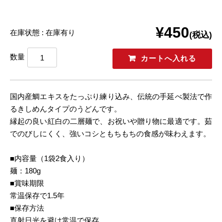
¥450
在庫状態 : 在庫有り
(税込)
数量
国内産鯛エキスをたっぷり練り込み、伝統の手延べ製法で作
るきしめんタイプのうどんです。
縁起の良い紅白の二層麺で、お祝いや贈り物に最適です。茹
でのびしにくく、強いコシともちもちの食感が味わえます。
■内容量（1袋2食入り）
麺：180g
■賞味期限
常温保存で1.5年
■保存方法
直射日光を避け常温で保存