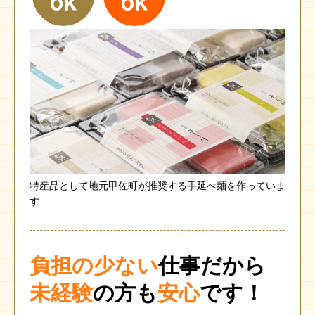
特産品として地元甲佐町が推奨する手延べ麺を作っていま
す
負担の少ない
仕事だから
未経験
の方も
安心
です！