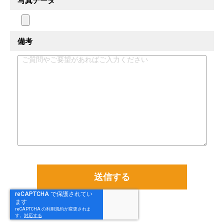
写真データ
備考