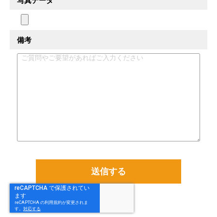
写真データ
備考