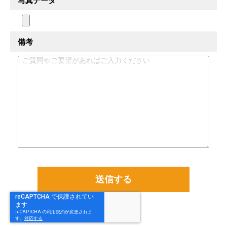
写真データ
備考