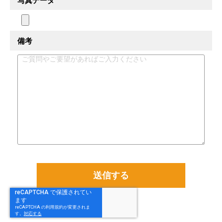
写真データ
備考