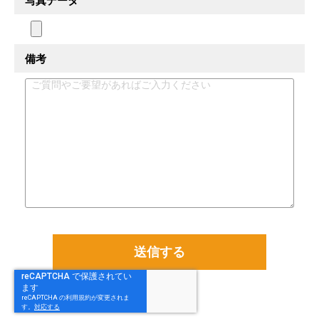
写真データ
備考