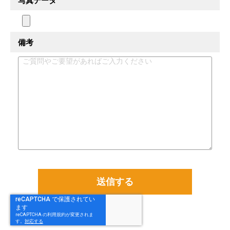
写真データ
備考