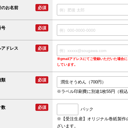
者のお名前
必須
番号
必須
ルアドレス
必須
※gmailアドレスにてご登録いただいた場
しています。
種類
必須
※ラベル印刷費に別途1枚55円（税
ク数
必須
パック
※【受注生産】オリジナル巻紙製作
ざいます。