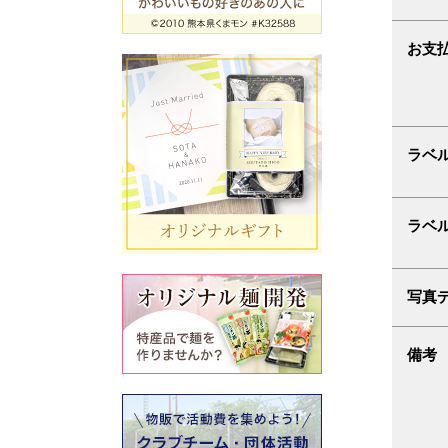
お支
ラベ
ラベ
写真
備考