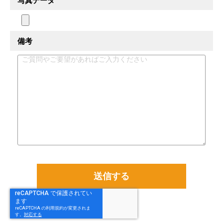
写真データ
備考