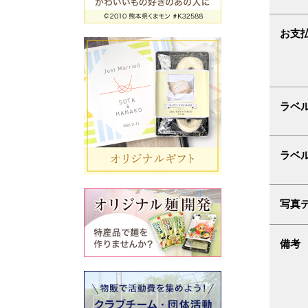
お支
ラベ
ラベ
写真
備考