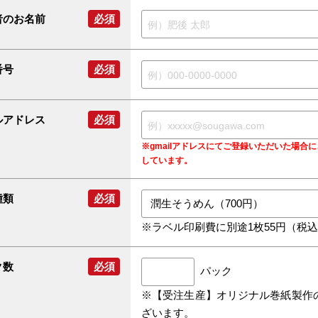
者のお名前
必須
番号
必須
ルアドレス
必須
※gmailアドレスにてご登録いただいた場
しています。
種類
必須
※ラベル印刷費に別途1枚55円（税
ク数
必須
パック
※【受注生産】オリジナル巻紙製作
ざいます。