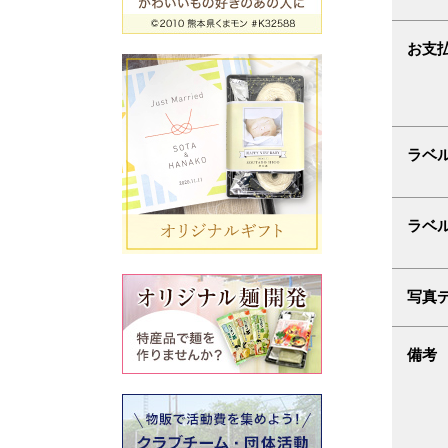
お支
ラベ
ラベ
写真
備考