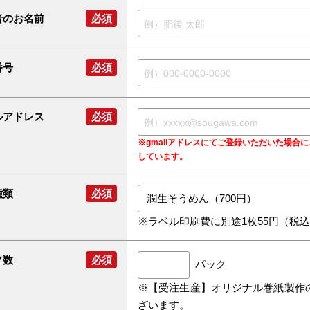
者のお名前
必須
番号
必須
ルアドレス
必須
※gmailアドレスにてご登録いただいた場
しています。
種類
必須
※ラベル印刷費に別途1枚55円（税
ク数
必須
パック
※【受注生産】オリジナル巻紙製作
ざいます。