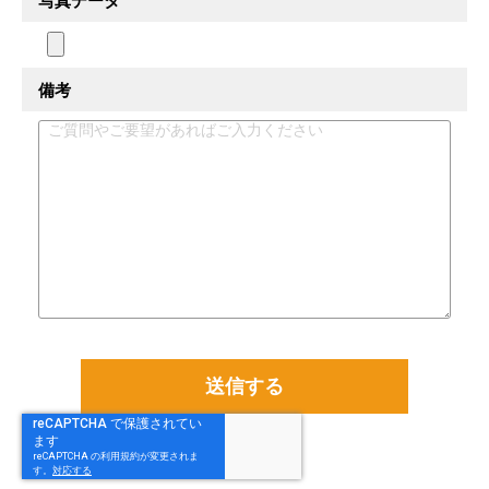
写真データ
備考