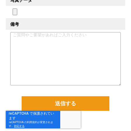
写真データ
備考