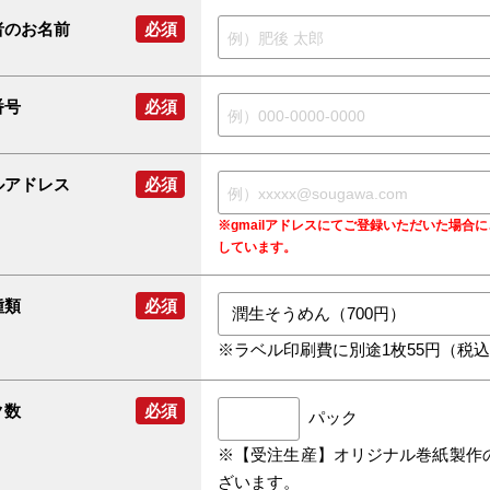
者のお名前
必須
番号
必須
ルアドレス
必須
※gmailアドレスにてご登録いただいた場
しています。
種類
必須
※ラベル印刷費に別途1枚55円（税
ク数
必須
パック
※【受注生産】オリジナル巻紙製作
ざいます。