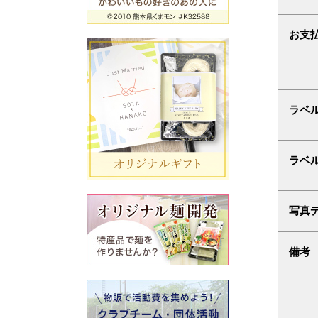
お支
ラベ
ラベ
写真
備考