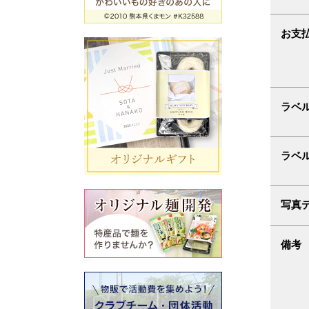
お支
ラベ
ラベ
写真
備考