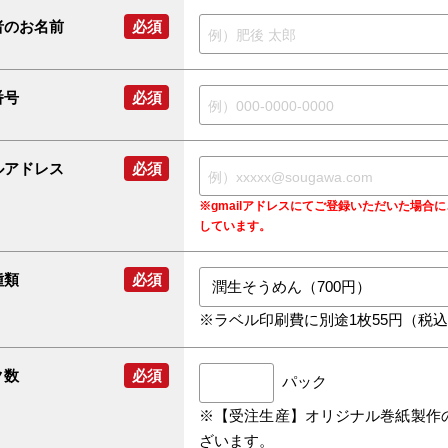
者のお名前
必須
番号
必須
ルアドレス
必須
※gmailアドレスにてご登録いただいた場
しています。
種類
必須
※ラベル印刷費に別途1枚55円（税
ク数
必須
パック
※【受注生産】オリジナル巻紙製作
ざいます。