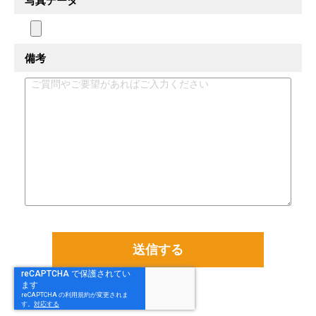
写真データ
備考