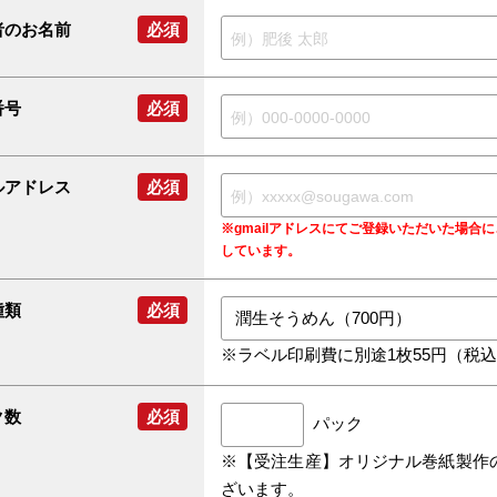
者のお名前
必須
番号
必須
ルアドレス
必須
※gmailアドレスにてご登録いただいた場
しています。
種類
必須
※ラベル印刷費に別途1枚55円（税
ク数
必須
パック
※【受注生産】オリジナル巻紙製作
ざいます。