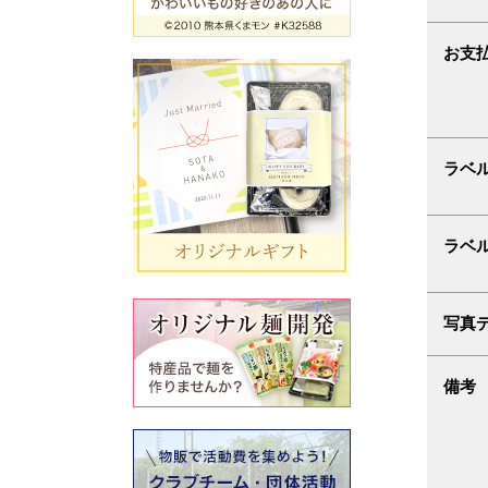
お支
ラベ
ラベ
写真
備考