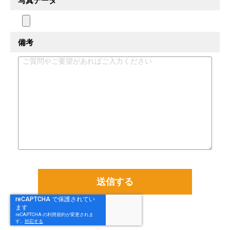
写真データ
備考