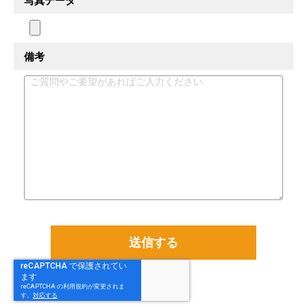
写真データ
備考