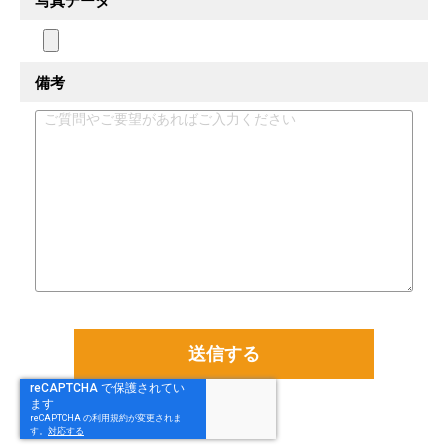
写真データ
備考