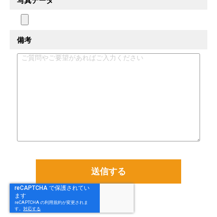
写真データ
備考