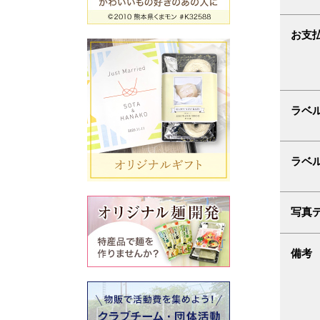
お支
ラベ
ラベ
写真
備考