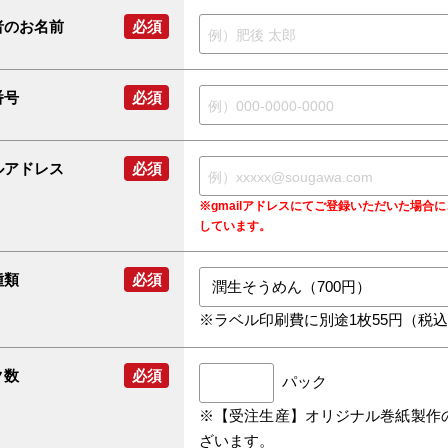
者のお名前
必須
番号
必須
ルアドレス
必須
※gmailアドレスにてご登録いただいた場
しています。
種類
必須
※ラベル印刷費に別途1枚55円（税
ク数
必須
パック
※【受注生産】オリジナル巻紙製作
ざいます。