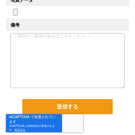
写真データ
備考