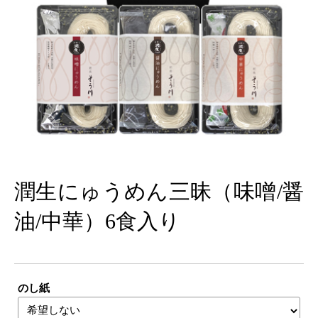
潤生にゅうめん三昧（味噌/醤
油/中華）6食入り
のし紙