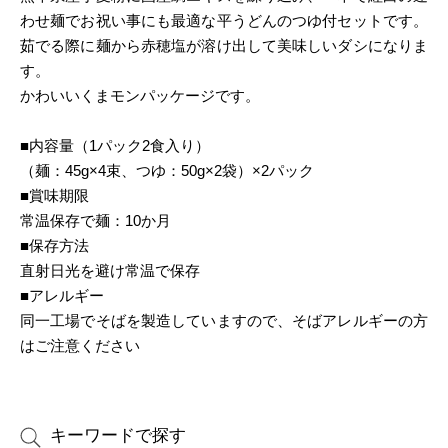
わせ麺でお祝い事にも最適な平うどんのつゆ付セットです。
茹でる際に麺から赤穂塩が溶け出して美味しいダシになりま
す。
かわいいくまモンパッケージです。
■内容量（1パック2食入り）
（麺：45g×4束、つゆ：50g×2袋）×2パック
■賞味期限
常温保存で麺：10か月
■保存方法
直射日光を避け常温で保存
■アレルギー
同一工場でそばを製造していますので、そばアレルギーの方
はご注意ください
キーワードで探す