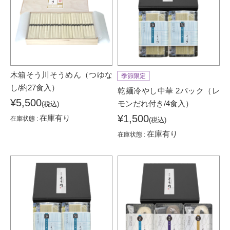
木箱そう川そうめん（つゆな
季節限定
し/約27食入）
乾麺冷やし中華 2パック（レ
¥5,500
モンだれ付き/4食入）
(税込)
¥1,500
在庫有り
在庫状態 :
(税込)
在庫有り
在庫状態 :