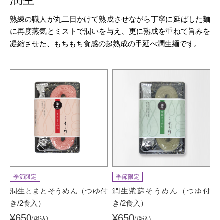
熟練の職人が丸二日かけて熟成させながら丁寧に延ばした麺
に再度蒸気とミストで潤いを与え、更に熟成を重ねて旨みを
凝縮させた、もちもち食感の超熟成の手延べ潤生麺です。
季節限定
季節限定
潤生とまとそうめん（つゆ付
潤生紫蘇そうめん（つゆ付
き/2食入）
き/2食入）
¥650
¥650
(税込)
(税込)