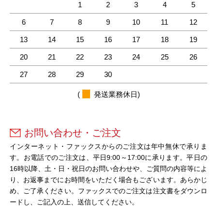
1
2
3
4
5
6
7
8
9
10
11
12
13
14
15
16
17
18
19
20
21
22
23
24
25
26
27
28
29
30
(
発送業務休日)
お問い合わせ・ご注文
インターネット・ファックスからのご注文は年中無休で承りま
す。お電話でのご注文は、平日9:00～17:00に承ります。平日の
16時以降、土・日・祝日のお問い合わせや、ご質問の内容等によ
り、お返事までにお時間をいただく場合もございます。あらかじ
め、ご了承ください。ファックスでのご注文は注文書をダウンロ
ードし、ご記入の上、送信してください。